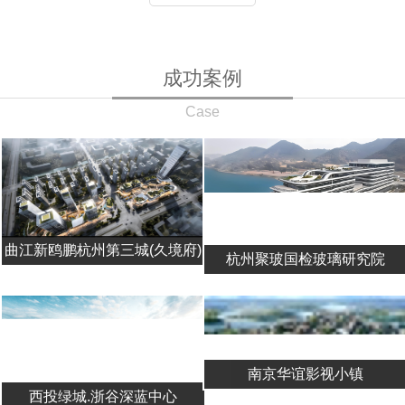
成功案例
Case
曲江新鸥鹏杭州第三城(久境府)
杭州聚玻国检玻璃研究院
南京华谊影视小镇
西投绿城.浙谷深蓝中心